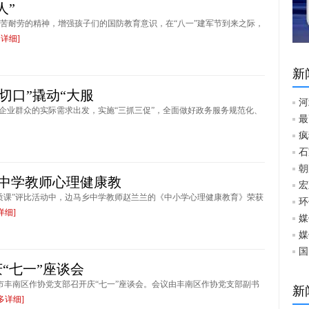
人”
苦耐劳的精神，增强孩子们的国防教育意识，在“八一”建军节到来之际，
多详细]
新
切口”撬动“大服
河
从企业群众的实际需求出发，实施“三抓三促”，全面做好政务服务规范化、
最
疯
石
朝
马乡中学教师心理健康教
宏
优质课”评比活动中，边马乡中学教师赵兰兰的《中小学心理健康教育》荣获
环
详细]
媒
媒
国
“七一”座谈会
山市丰南区作协党支部召开庆“七一”座谈会。会议由丰南区作协党支部副书
新
多详细]