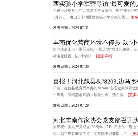
西实验小学军营寻访“最可爱的
为进一步培育少年儿童爱国主义情怀，培养孩子们吃
7月29日，唐山市丰润区西实验小学少先队员 ...
[更
发布日期：2024-07-31
丰南优化营商环境不停步 以“小
河北省唐山市丰南区依托“丰投无忧”增值化服务，
标准化建设，以“小切口 ...
[更多详细]
发布日期：2024-07-30
喜报！河北魏县&#8203;边
日前，在魏县教育局举办的2024年“心理健康教育
一等奖，裴燕燕老师的《珍爱生命，活在当 ...
[更多
发布日期：2024-07-29
河北丰南作家协会党支部召开庆
为庆祝中国共产党成立103周年，7月1日上午，唐
记、副主席韩珊荣主持。党支部书记郑瑞，主 ...
[更