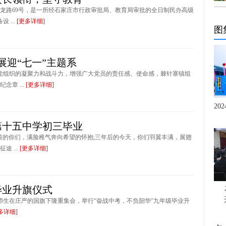
龙路69号，是一所经石家庄市行政审批局、教育局审批的全日制民办高级
 ...
[更多详细]
图
展迎“七一”主题系
各党组织的凝聚力和战斗力，增强广大党员的责任感、使命感，棘针寨镇组
章 ...
[更多详细]
20
第十五中学初三毕业
年前的你们，满脸稚气奔向希望的怀抱;三年后的今天，你们羽翼丰满，展翅
 ...
[更多详细]
毕业升旗仪式
全体师生在庄严的国旗下隆重集会，举行“奋战中考，不负韶华”九年级毕业升
多详细]