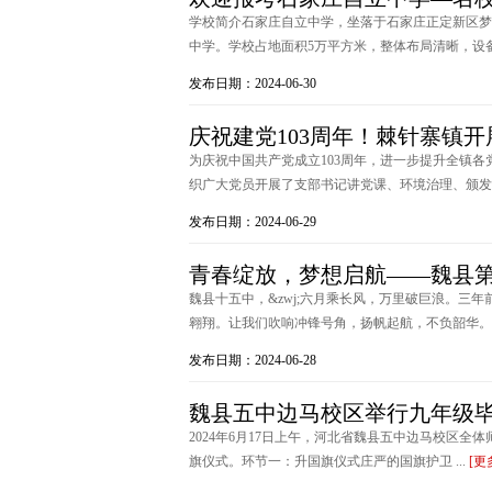
学校简介石家庄自立中学，坐落于石家庄正定新区梦
中学。学校占地面积5万平方米，整体布局清晰，设备设
发布日期：2024-06-30
庆祝建党103周年！棘针寨镇开
为庆祝中国共产党成立103周年，进一步提升全镇
织广大党员开展了支部书记讲党课、环境治理、颁发纪念
发布日期：2024-06-29
青春绽放，梦想启航——魏县
魏县十五中，&zwj;六月乘长风，万里破巨浪。三
翱翔。让我们吹响冲锋号角，扬帆起航，不负韶华。征途
发布日期：2024-06-28
魏县五中边马校区举行九年级
2024年6月17日上午，河北省魏县五中边马校区
旗仪式。环节一：升国旗仪式庄严的国旗护卫 ...
[更