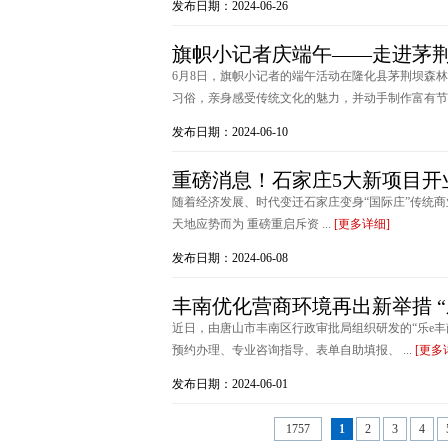
发布日期：2024-06-26
旗帜小记者庆端午——走进茅
6月8日，旗帜小记者的端午活动在隆化县茅荆坝森
习俗，亲身感受传统文化的魅力，并动手制作富有节日特
发布日期：2024-06-10
重磅消息！石家庄5大新项目开
随着经济发展、时代变迁石家庄变身“国际庄”传统商
天地应势而为 重磅重启斥资 ...
[更多详细]
发布日期：2024-06-08
丰南优化营商环境再出新举措 “
近日，由唐山市丰南区行政审批局组织研发的“乐e
预约办理、专业咨询指导、表单自助填报、 ...
[更多
发布日期：2024-06-01
1757
1
2
3
4