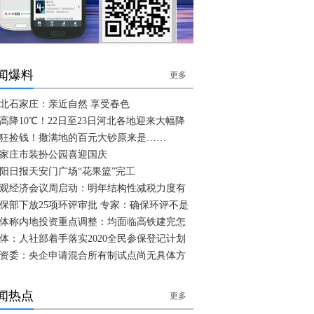
闻爆料
更多
北石家庄：亲近自然 享受春色
高降10℃！22日至23日河北各地迎来大幅降
狂捡钱！撒满地的百元大钞原来是……
家庄市装扮公园喜迎国庆
阳日报天安门广场“花果篮”完工
观经济会议周启动：明年结构性减税力度有
保部下放25项环评审批 专家：确保环评不是
体称内地投资重点调整：均面临高铁建完怎
体：人社部着手落实2020全民参保登记计划
资委：央企申请混合所有制试点尚无具体方
闻热点
更多