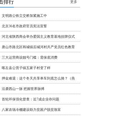
击排行
更多
文明路公铁立交桥加紧施工中
北京36名市政府官员宪法宣誓
河北省陕西商会举办爱国主义教育基地挂牌仪式
唐山市路北区韩城镇后城河村共产党员红色教育
三大运营商设靓号门槛：需保底消费
喀左县公营子镇五家子村变了样
押金难退：这个冬天共享单车到底怎么骑？（燕
沿袭西山一脉 把握世界脉搏
首轮环保强化督查：近7成企业存问题
八家农场冷棚建设助力贫困户脱贫致富