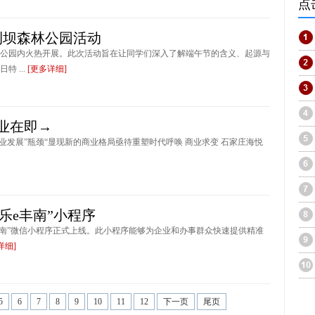
点
荆坝森林公园活动
林公园内火热开展。此次活动旨在让同学们深入了解端午节的含义、起源与
 ...
[更多详细]
业在即→
业发展”瓶颈“显现新的商业格局亟待重塑时代呼唤 商业求变 石家庄海悦
乐e丰南”小程序
丰南”微信小程序正式上线。此小程序能够为企业和办事群众快速提供精准
详细]
5
6
7
8
9
10
11
12
下一页
尾页