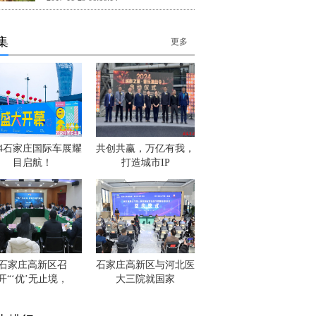
集
更多
24石家庄国际车展耀
共创共赢，万亿有我，
目启航！
打造城市IP
石家庄高新区召
石家庄高新区与河北医
开“‘优’无止境，
大三院就国家