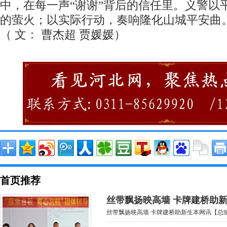
中，在每一声“谢谢”背后的信任里。义警以
的萤火；以实际行动，奏响隆化山城平安曲
（ 文： 曹杰超 贾媛媛）
首页推荐
丝带飘扬映高墙 卡牌建桥助
丝带飘扬映高墙 卡牌建桥助新生本网讯【总编室