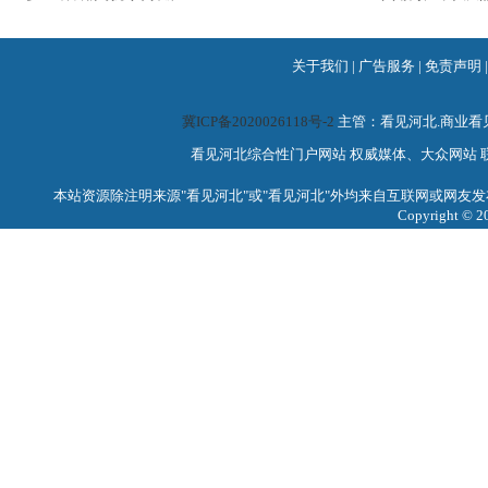
关于我们
|
广告服务
|
免责声明
冀ICP备2020026118号-2
主管：看见河北.商业
看见河北综合性门户网站 权威媒体、大众网站 联系电话：0
本站资源除注明来源"看见河北"或"看见河北"外均来自互联网或网友发
Copyright 