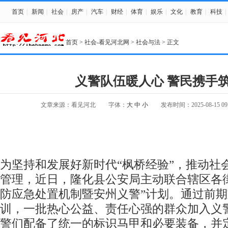
首页
|
新闻
|
社会
|
房产
|
汽车
|
财经
|
体育
|
娱乐
|
文化
|
教育
|
科技
|
首页
>
社会-看见河北网
>
社会与法
> 正文
义警队伍暖人心 警民携手
文章来源：看见河北
字体：
大
中
小
发布时间：2025-08-15 09:
为坚持和发展好新时代“枫桥经验”，推动社
管理，近日，隆化县公安局主动联合辖区各
防应急处置机制暨安州义警”计划。通过前
训，一批热心公益、责任心强的群众加入义
警们配备了统一的标识马甲和必要装备，并