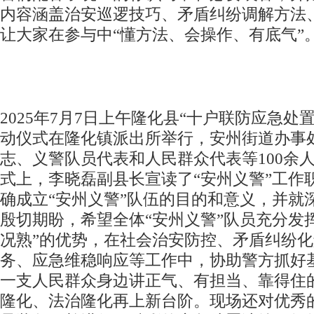
内容涵盖治安巡逻技巧、矛盾纠纷调解方法
让大家在参与中“懂方法、会操作、有底气”
2025年7月7日上午隆化县“十户联防应急处
动仪式在隆化镇派出所举行，安州街道办事
志、义警队员代表和人民群众代表等100余
式上，李晓磊副县长宣读了“安州义警”工作
确成立“安州义警”队伍的目的和意义，并就深
殷切期盼，希望全体“安州义警”队员充分发
况熟”的优势，在社会治安防控、矛盾纠纷
务、应急维稳响应等工作中，协助警方抓好
一支人民群众身边讲正气、有担当、靠得住
隆化、法治隆化再上新台阶。现场还对优秀