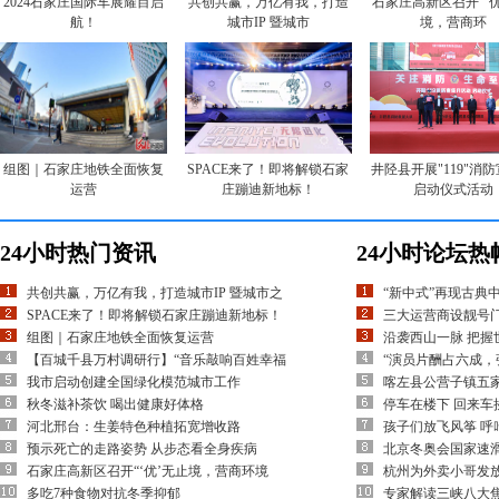
2024石家庄国际车展耀目启
共创共赢，万亿有我，打造
石家庄高新区召开“‘
航！
城市IP 暨城市
境，营商环
组图｜石家庄地铁全面恢复
SPACE来了！即将解锁石家
井陉县开展"119"消
运营
庄蹦迪新地标！
启动仪式活动
24小时热门资讯
24小时论坛热
共创共赢，万亿有我，打造城市IP 暨城市之
“新中式”再现古典
SPACE来了！即将解锁石家庄蹦迪新地标！
三大运营商设靓号
组图｜石家庄地铁全面恢复运营
沿袭西山一脉 把握
【百城千县万村调研行】“音乐敲响百姓幸福
“演员片酬占六成，
我市启动创建全国绿化模范城市工作
喀左县公营子镇五
秋冬滋补茶饮 喝出健康好体格
停车在楼下 回来车
河北邢台：生姜特色种植拓宽增收路
孩子们放飞风筝 呼
预示死亡的走路姿势 从步态看全身疾病
北京冬奥会国家速滑
石家庄高新区召开“‘优’无止境，营商环境
杭州为外卖小哥发放
多吃7种食物对抗冬季抑郁
专家解读三峡八大