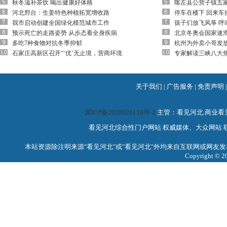
秋冬滋补茶饮 喝出健康好体格
喀左县公营子镇五
河北邢台：生姜特色种植拓宽增收路
停车在楼下 回来车
我市启动创建全国绿化模范城市工作
孩子们放飞风筝 呼
预示死亡的走路姿势 从步态看全身疾病
北京冬奥会国家速滑
多吃7种食物对抗冬季抑郁
杭州为外卖小哥发放
石家庄高新区召开“‘优’无止境，营商环境
专家解读三峡八大
关于我们
|
广告服务
|
免责声明
冀ICP备2020026118号-2
主管：看见河北.商业
看见河北综合性门户网站 权威媒体、大众网站 联系电话：0
本站资源除注明来源"看见河北"或"看见河北"外均来自互联网或网友发
Copyright 