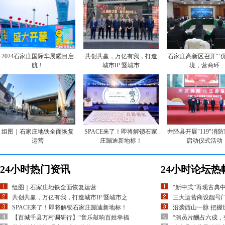
2024石家庄国际车展耀目启
共创共赢，万亿有我，打造
石家庄高新区召开“‘
航！
城市IP 暨城市
境，营商环
组图｜石家庄地铁全面恢复
SPACE来了！即将解锁石家
井陉县开展"119"消
运营
庄蹦迪新地标！
启动仪式活动
24小时热门资讯
24小时论坛热
组图｜石家庄地铁全面恢复运营
“新中式”再现古典
共创共赢，万亿有我，打造城市IP 暨城市之
三大运营商设靓号
SPACE来了！即将解锁石家庄蹦迪新地标！
沿袭西山一脉 把握
【百城千县万村调研行】“音乐敲响百姓幸福
“演员片酬占六成，