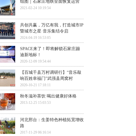
组图｜石家庄地铁全面恢复运营
2021-02-24 10:19:54
共创共赢，万亿有我，打造城市IP
暨城市之星·音乐集结令启
2024-04-19 16:53:05
SPACE来了！即将解锁石家庄蹦
迪新地标！
2020-12-09 19:54:44
【百城千县万村调研行】“音乐敲
响百姓幸福门”武强县周窝村
2020-10-21 17:18:11
秋冬滋补茶饮 喝出健康好体格
2013-12-25 15:03:53
河北邢台：生姜特色种植拓宽增收
路
2017-11-29 06:16:14