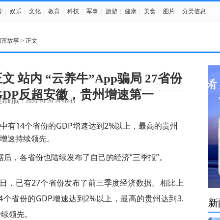
育
|
娱乐
|
文化
|
教育
|
科技
|
军事
|
旅游
|
健康
|
美食
|
图片
|
分类信息
创富故事
> 正文
正文 站内 “云养牛”App骗局 27省份
GDP反超安徽，贵州增速第一
布时间：2020-10-26 14:46:45
有14个省份的GDP增速达到2%以上，最高的贵州
区增速持续领先。
后，各省份也陆续发布了自己的经济“三季报”。
5日，已有27个省份发布了前三季度经济数据。相比上
个省份的GDP增速达到2%以上，最高的贵州达到3.
新
持续领先。