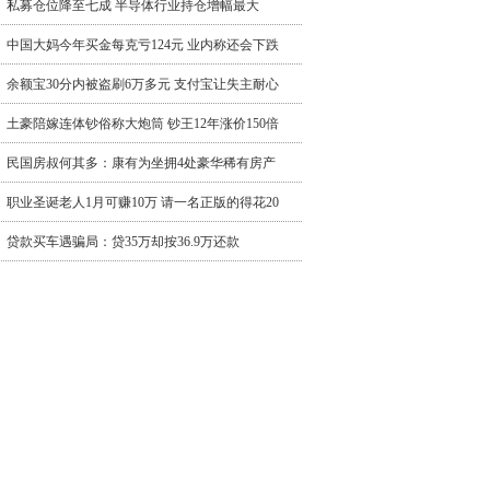
私募仓位降至七成 半导体行业持仓增幅最大
中国大妈今年买金每克亏124元 业内称还会下跌
余额宝30分内被盗刷6万多元 支付宝让失主耐心
土豪陪嫁连体钞俗称大炮筒 钞王12年涨价150倍
民国房叔何其多：康有为坐拥4处豪华稀有房产
职业圣诞老人1月可赚10万 请一名正版的得花20
贷款买车遇骗局：贷35万却按36.9万还款