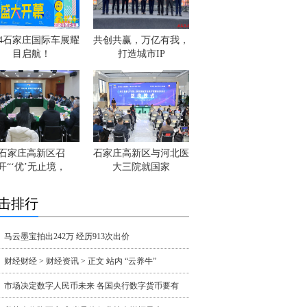
24石家庄国际车展耀
共创共赢，万亿有我，
目启航！
打造城市IP
石家庄高新区召
石家庄高新区与河北医
开“‘优’无止境，
大三院就国家
击排行
马云墨宝拍出242万 经历913次出价
财经财经 > 财经资讯 > 正文 站内 “云养牛”
市场决定数字人民币未来 各国央行数字货币要有