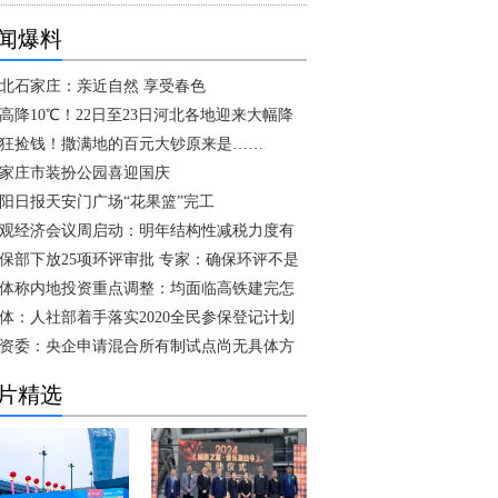
闻爆料
北石家庄：亲近自然 享受春色
高降10℃！22日至23日河北各地迎来大幅降
狂捡钱！撒满地的百元大钞原来是……
家庄市装扮公园喜迎国庆
阳日报天安门广场“花果篮”完工
观经济会议周启动：明年结构性减税力度有
保部下放25项环评审批 专家：确保环评不是
体称内地投资重点调整：均面临高铁建完怎
体：人社部着手落实2020全民参保登记计划
资委：央企申请混合所有制试点尚无具体方
片精选