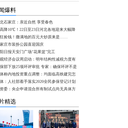
闻爆料
北石家庄：亲近自然 享受春色
高降10℃！22日至23日河北各地迎来大幅降
狂捡钱！撒满地的百元大钞原来是……
家庄市装扮公园喜迎国庆
阳日报天安门广场“花果篮”完工
观经济会议周启动：明年结构性减税力度有
保部下放25项环评审批 专家：确保环评不是
体称内地投资重点调整：均面临高铁建完怎
体：人社部着手落实2020全民参保登记计划
资委：央企申请混合所有制试点尚无具体方
片精选