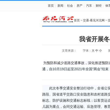
首页
|
新闻
|
社会
|
房产
|
汽车
|
财经
|
体
首页
>
交通-看见河北网
>
我省开展冬
文章来源：
字体：
大
中
小
发
为预防和减少道路交通事故，深化推进预防
通，自10月19日起至2021年全国“两会
此次冬季交通安全整治行动中，全省公安
路段、国省道平交路口安全隐患和农村道路
标志、防护设施和交通标志标线；以客货运
儿园为重点，会同交通运输、应急管理、教