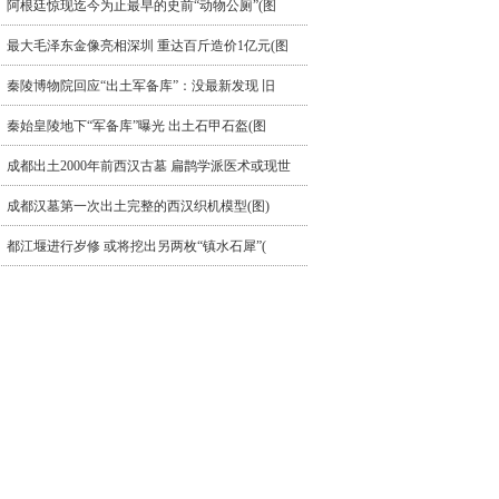
阿根廷惊现迄今为止最早的史前“动物公厕”(图
最大毛泽东金像亮相深圳 重达百斤造价1亿元(图
秦陵博物院回应“出土军备库”：没最新发现 旧
秦始皇陵地下“军备库”曝光 出土石甲石盔(图
成都出土2000年前西汉古墓 扁鹊学派医术或现世
成都汉墓第一次出土完整的西汉织机模型(图)
都江堰进行岁修 或将挖出另两枚“镇水石犀”(