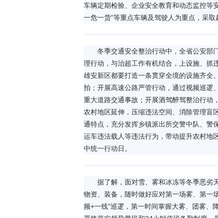
车辆定期检验、企业安全教育和动态监控等
一危一货”等重点车辆及驾驶人为重点，采取
冬季交通安全整治行动中，全省公安部门
理行动，与治超工作有机结合，上设施、抓
雄安新区都要打造一条贯穿全境的设施齐全、
拍；开展高速公路严管行动，通过视频巡逻、
重大道路交通事故；开展酒驾醉驾整治行动
农村地区延伸，压缩违法空间、消除管理盲区
通特点，充分发挥乡镇派出所交警中队、警
运车违法载人等违法行为，带动提升农村地区
中统一行动日。
据了解，面对雪、雾和冰冻等冬季恶劣
物资、装备，随时做好应对第一场雾、第一
频+一线”巡逻，第一时间掌握大雾、团雾、