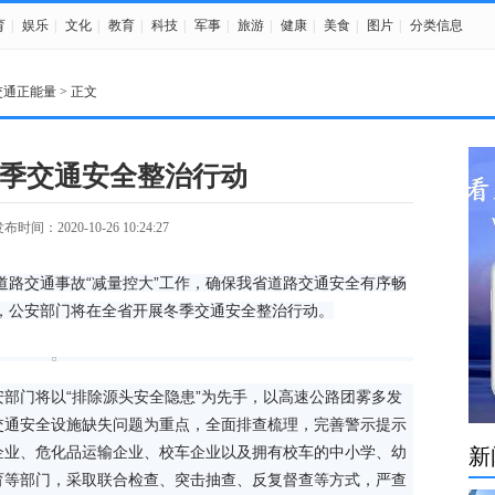
育
|
娱乐
|
文化
|
教育
|
科技
|
军事
|
旅游
|
健康
|
美食
|
图片
|
分类信息
交通正能量
> 正文
季交通安全整治行动
布时间：2020-10-26 10:24:27
道路交通事故“减量控大”工作，确保我省道路交通安全有序畅
”结束，公安部门将在全省开展冬季交通安全整治行动。
部门将以“排除源头安全隐患”为先手，以高速公路团雾多发
交通安全设施缺失问题为重点，全面排查梳理，完善警示提示
企业、危化品运输企业、校车企业以及拥有校车的中小学、幼
新
育等部门，采取联合检查、突击抽查、反复督查等方式，严查