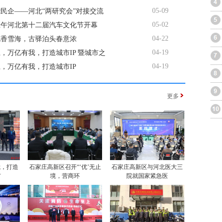
05-09
民企——河北“两研究会”对接交流
05-02
上午河北第十二届汽车文化节开幕
04-22
花香雪海，古驿泊头春意浓
04-19
，万亿有我，打造城市IP 暨城市之
04-19
，万亿有我，打造城市IP
更多
我，打造
石家庄高新区召开“‘优’无止
石家庄高新区与河北医大三
市
境，营商环
院就国家紧急医