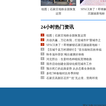
组图｜石家庄地铁全面恢复
SPACE来了！即将
运营
庄蹦迪新地标
24小时热门资讯
组图｜石家庄地铁全面恢复运营
共创共赢，万亿有我，打造城市IP 暨城市之
SPACE来了！即将解锁石家庄蹦迪新地标！
【百城千县万村调研行】“音乐敲响百姓幸福
秋冬滋补茶饮 喝出健康好体格
河北邢台：生姜特色种植拓宽增收路
我市启动创建全国绿化模范城市工作
预示死亡的走路姿势 从步态看全身疾病
多吃7种食物对抗冬季抑郁
石家庄高新区召开“‘优’无止境，营商环境
冀ICP备2020026