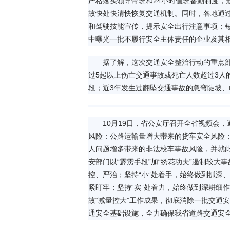
严格落实领导带班和24小时值班备勤制度，
故快处快清快恢复交通机制。同时，各地通
和驾驶技能宣传，提示安全出行注意事项；每
中曝光一批不履行安全主体责任的企业及其
据了解，这次交通安全整治行动的重点
过5起以上伤亡交通事故或死亡人数超过3人
段；近3年发生过翻坠交通事故的急弯陡坡
10月19日，省公安厅召开全省视频会
风险：公路运输量增大带来的货车安全风险
人问题增多带来的非法校车事故风险，并就
安部门以“霹雳手段”加“绣花功夫”遏制较大
控、严治；坚持“小”处着手，始终做到抓深
紧盯牢；坚持“实”处着力，始终做到深耕细
故“减量控大”工作成果，彻底消除一批交通
通安全基础设施，全力确保我省道路交通安