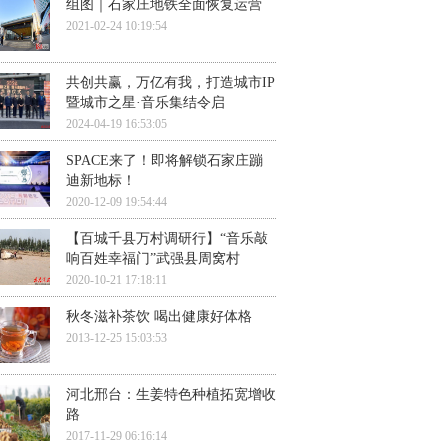
组图｜石家庄地铁全面恢复运营
2021-02-24 10:19:54
共创共赢，万亿有我，打造城市IP
暨城市之星·音乐集结令启
2024-04-19 16:53:05
SPACE来了！即将解锁石家庄蹦
迪新地标！
2020-12-09 19:54:44
【百城千县万村调研行】“音乐敲
响百姓幸福门”武强县周窝村
2020-10-21 17:18:11
秋冬滋补茶饮 喝出健康好体格
2013-12-25 15:03:53
河北邢台：生姜特色种植拓宽增收
路
2017-11-29 06:16:14