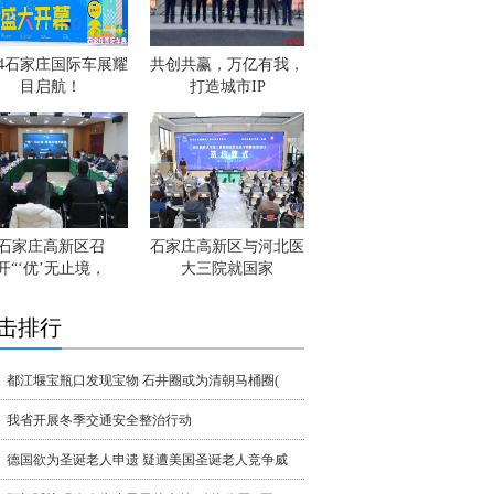
24石家庄国际车展耀
共创共赢，万亿有我，
目启航！
打造城市IP
石家庄高新区召
石家庄高新区与河北医
开“‘优’无止境，
大三院就国家
击排行
都江堰宝瓶口发现宝物 石井圈或为清朝马桶圈(
我省开展冬季交通安全整治行动
德国欲为圣诞老人申遗 疑遭美国圣诞老人竞争威