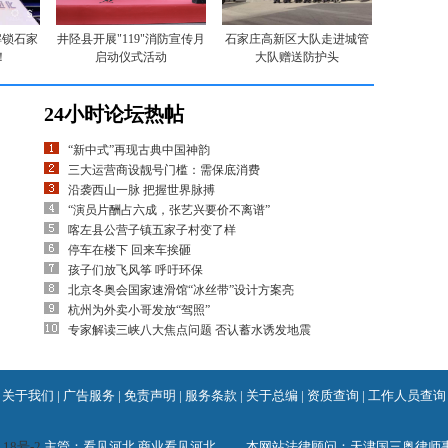
解锁石家
井陉县开展"119"消防宣传月
石家庄高新区大队走进城管
！
启动仪式活动
大队赠送防护头
24小时论坛热帖
“新中式”再现古典中国神韵
三大运营商设靓号门槛：需保底消费
沿袭西山一脉 把握世界脉搏
“演员片酬占六成，张艺兴要价不离谱”
喀左县公营子镇五家子村变了样
停车在楼下 回来车挨砸
孩子们放飞风筝 呼吁环保
北京冬奥会国家速滑馆“冰丝带”设计方案亮
杭州为外卖小哥发放“驾照”
专家解读三峡八大焦点问题 否认蓄水诱发地震
关于我们
|
广告服务
|
免责声明
|
服务条款
|
关于总编
|
资质查询
|
工作人员查询
118号-2
主管：看见河北.商业看见河北. 本网站法律顾问：天津国三奥律师