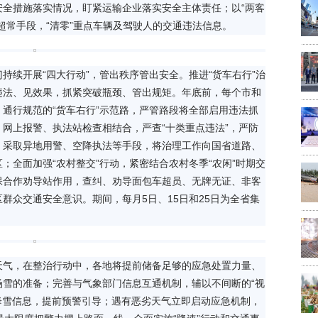
安全措施落实情况，盯紧运输企业落实安全主体责任；以“两客
超常手段，“清零”重点车辆及驾驶人的交通违法信息。
持续开展“四大行动”，管出秩序管出安全。推进“货车右行”治
违法、见效果，抓紧突破瓶颈、管出规矩。年底前，每个市和
通行规范的“货车右行”示范路，严管路段将全部启用违法抓
网上报警、执法站检查相结合，严查“十类重点违法”，严防
，采取异地用警、空降执法等手段，将治理工作向国省道路、
；全面加强“农村整交”行动，紧密结合农村冬季“农闲”时期交
保合作劝导站作用，查纠、劝导面包车超员、无牌无证、非客
群众交通安全意识。期间，每月5日、15日和25日为全省集
天气，在整治行动中，各地将提前储备足够的应急处置力量、
场雪的准备；完善与气象部门信息互通机制，辅以不间断的“视
降雪信息，提前预警引导；遇有恶劣天气立即启动应急机制，