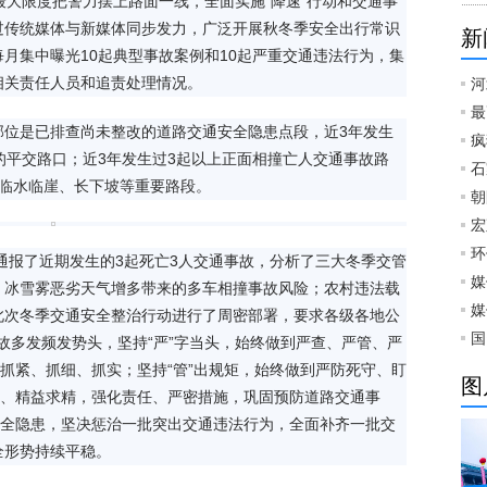
最大限度把警力摆上路面一线，全面实施“降速”行动和交通事
过传统媒体与新媒体同步发力，广泛开展秋冬季安全出行常识
新
月集中曝光10起典型事故案例和10起严重交通违法行为，集
相关责任人员和追责处理情况。
河
最
部位是已排查尚未整改的道路交通安全隐患点段，近3年发生
疯
的平交路口；近3年发生过3起以上正面相撞亡人交通事故路
石
、临水临崖、长下坡等重要路段。
朝
宏
环
，通报了近期发生的3起死亡3人交通事故，分析了三大冬季交管
媒
；冰雪雾恶劣天气增多带来的多车相撞事故风险；农村违法载
媒
此次冬季交通安全整治行动进行了周密部署，要求各级各地公
国
事故多发频发势头，坚持“严”字当头，始终做到严查、严管、严
、抓紧、抓细、抓实；坚持“管”出规矩，始终做到严防死守、盯
图
作、精益求精，强化责任、严密措施，巩固预防道路交通事
安全隐患，坚决惩治一批突出交通违法行为，全面补齐一批交
全形势持续平稳。