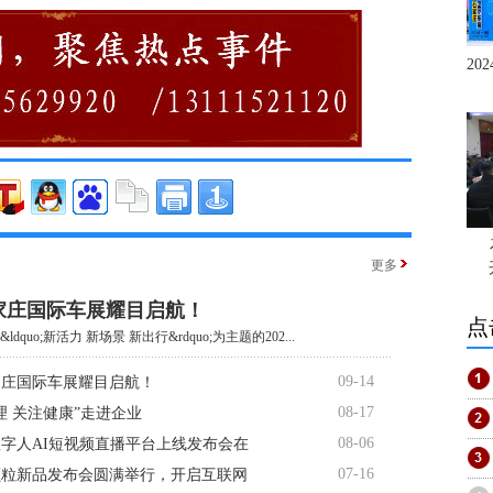
20
更多
石家庄国际车展耀目启航！
点
ldquo;新活力 新场景 新出行&rdquo;为主题的202...
09-14
石家庄国际车展耀目启航！
08-17
理 关注健康”走进企业
08-06
字人AI短视频直播平台上线发布会在
07-16
颗粒新品发布会圆满举行，开启互联网