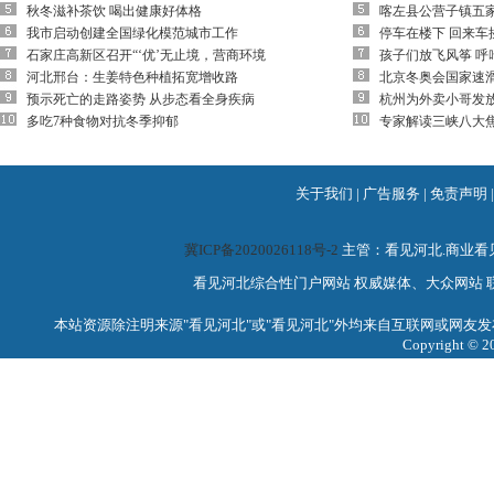
秋冬滋补茶饮 喝出健康好体格
喀左县公营子镇五
我市启动创建全国绿化模范城市工作
停车在楼下 回来车
石家庄高新区召开“‘优’无止境，营商环境
孩子们放飞风筝 呼
河北邢台：生姜特色种植拓宽增收路
北京冬奥会国家速滑
预示死亡的走路姿势 从步态看全身疾病
杭州为外卖小哥发放
多吃7种食物对抗冬季抑郁
专家解读三峡八大
关于我们
|
广告服务
|
免责声明
冀ICP备2020026118号-2
主管：看见河北.商业
看见河北综合性门户网站 权威媒体、大众网站 联系电话：0
本站资源除注明来源"看见河北"或"看见河北"外均来自互联网或网友发
Copyright 