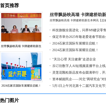
首页推荐
丝带飘扬映高墙 卡牌建桥助
丝带飘扬映高墙 卡牌建桥助新生本网讯【总编室
科技旗舰全面进化，问界M9建议零售价
保定市举办2025年敬老爱老春节联欢
2024石家庄国际车展耀目启航！
丝带飘扬映高墙 卡牌建桥助新生
2024石家庄国际车展耀目启航！
“关注心理 关注健康”走进企业
乐订坊数字人AI短视频直播平台上
灵莲花颗粒新品发布会圆满举行，开
资本赋能民企——河北“两研究会”对
2024石家庄国际车展耀目启航！
5月1日上午河北第十二届汽车文化节
热门图片