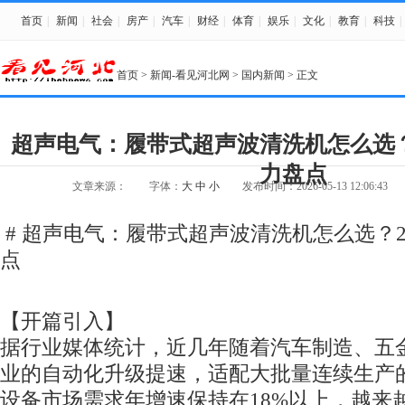
首页
|
新闻
|
社会
|
房产
|
汽车
|
财经
|
体育
|
娱乐
|
文化
|
教育
|
科技
|
首页
>
新闻-看见河北网
>
国内新闻
> 正文
超声电气：履带式超声波清洗机怎么选？
力盘点
文章来源：
字体：
大
中
小
发布时间：2026-05-13 12:06:43
# 超声电气：履带式超声波清洗机怎么选？
点
【开篇引入】
据行业媒体统计，近几年随着汽车制造、五
业的自动化升级提速，适配大批量连续生产
设备市场需求年增速保持在18%以上，越来