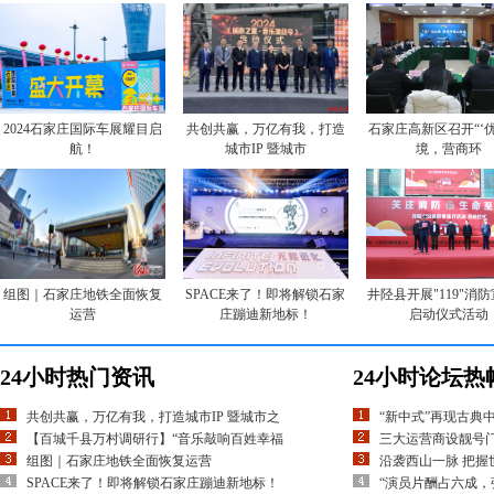
2024石家庄国际车展耀目启
共创共赢，万亿有我，打造
石家庄高新区召开“‘
航！
城市IP 暨城市
境，营商环
组图｜石家庄地铁全面恢复
SPACE来了！即将解锁石家
井陉县开展"119"消
运营
庄蹦迪新地标！
启动仪式活动
24小时热门资讯
24小时论坛热
共创共赢，万亿有我，打造城市IP 暨城市之
“新中式”再现古典
【百城千县万村调研行】“音乐敲响百姓幸福
三大运营商设靓号
组图｜石家庄地铁全面恢复运营
沿袭西山一脉 把握
SPACE来了！即将解锁石家庄蹦迪新地标！
“演员片酬占六成，