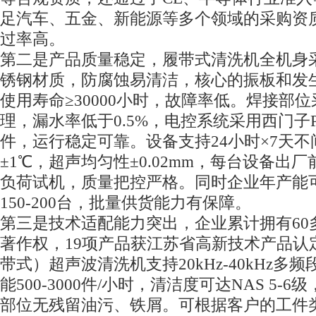
足汽车、五金、新能源等多个领域的采购资
过率高。
第二是产品质量稳定，履带式清洗机全机身采用SU
锈钢材质，防腐蚀易清洁，核心的振板和发
使用寿命≥30000小时，故障率低。焊接部
理，漏水率低于0.5%，电控系统采用西门子
件，运行稳定可靠。设备支持24小时×7天
±1℃，超声均匀性±0.02mm，每台设备出
负荷试机，质量把控严格。同时企业年产能
150-200台，批量供货能力有保障。
第三是技术适配能力突出，企业累计拥有60
著作权，19项产品获江苏省高新技术产品认
带式）超声波清洗机支持20kHz-40kHz多
能500-3000件/小时，清洁度可达NAS 5-
部位无残留油污、铁屑。可根据客户的工件