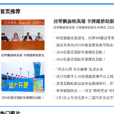
首页推荐
丝带飘扬映高墙 卡牌建桥助
丝带飘扬映高墙 卡牌建桥助新生本网讯【总编室
科技旗舰全面进化，问界M9建议零售价
保定市举办2025年敬老爱老春节联欢
2024石家庄国际车展耀目启航！
丝带飘扬映高墙 卡牌建桥助新生
2024石家庄国际车展耀目启航！
“关注心理 关注健康”走进企业
乐订坊数字人AI短视频直播平台上
灵莲花颗粒新品发布会圆满举行，开
资本赋能民企——河北“两研究会”对
2024石家庄国际车展耀目启航！
5月1日上午河北第十二届汽车文化节
热门图片