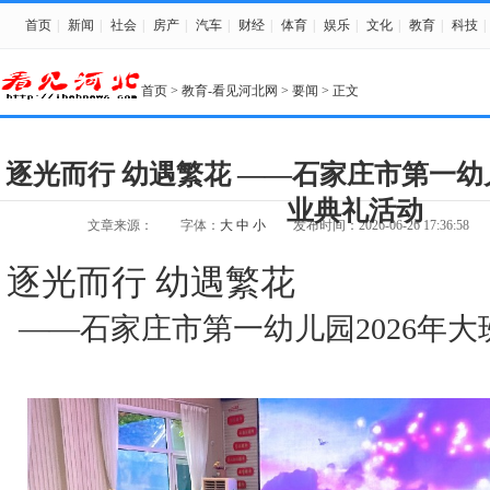
首页
|
新闻
|
社会
|
房产
|
汽车
|
财经
|
体育
|
娱乐
|
文化
|
教育
|
科技
|
首页
>
教育-看见河北网
>
要闻
> 正文
逐光而行 幼遇繁花 ——石家庄市第一幼儿
业典礼活动
文章来源：
字体：
大
中
小
发布时间：2026-06-26 17:36:58
逐光而行
幼遇繁花
——石家庄市第一幼儿园2026年