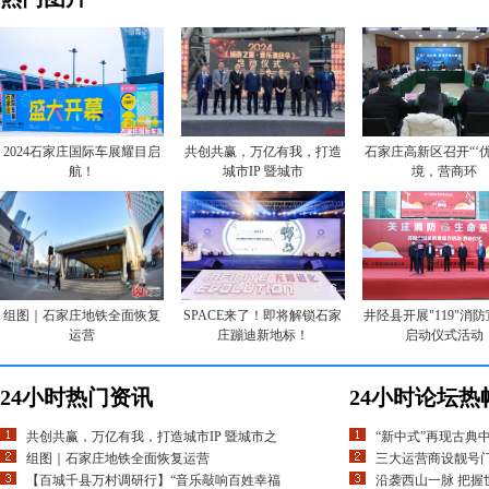
2024石家庄国际车展耀目启
共创共赢，万亿有我，打造
石家庄高新区召开“‘
航！
城市IP 暨城市
境，营商环
组图｜石家庄地铁全面恢复
SPACE来了！即将解锁石家
井陉县开展"119"消
运营
庄蹦迪新地标！
启动仪式活动
24小时热门资讯
24小时论坛热
共创共赢，万亿有我，打造城市IP 暨城市之
“新中式”再现古典
组图｜石家庄地铁全面恢复运营
三大运营商设靓号
【百城千县万村调研行】“音乐敲响百姓幸福
沿袭西山一脉 把握