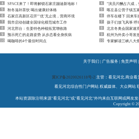
SPACE来了！即将解锁石家庄蹦迪新地标！
“演员片酬占六成，
秋冬滋补茶饮 喝出健康好体格
喀左县公营子镇五
石家庄高新区召开“‘优’无止境，营商环境
停车在楼下 回来车
我市启动创建全国绿化模范城市工作
孩子们放飞风筝 呼
河北邢台：生姜特色种植拓宽增收路
北京冬奥会国家速滑
预示死亡的走路姿势 从步态看全身疾病
杭州为外卖小哥发放
喝咖啡的4个最佳时间点
专家解读三峡八大
关于我们
|
广告服务
|
免责声明
冀ICP备2020026118号-2
主管：看见河北.商业
看见河北综合性门户网站 权威媒体、大众网站 联系电话：0
本站资源除注明来源"看见河北"或"看见河北"外均来自互联网或网友发
Copyright 