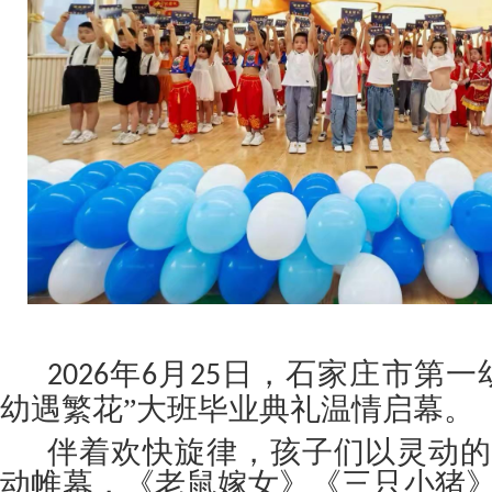
年
月
日，石家庄市第一
2026
6
25
幼遇繁花”大班毕业典礼温情启幕。
伴着欢快旋律，孩子们以灵动的
动帷幕，《老鼠嫁女》《三只小猪