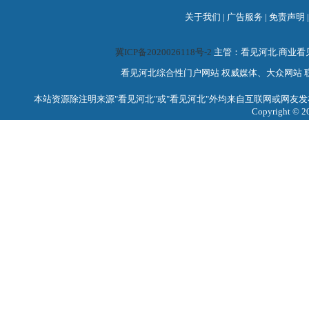
关于我们
|
广告服务
|
免责声明
冀ICP备2020026118号-2
主管：看见河北.商业
看见河北综合性门户网站 权威媒体、大众网站 联系电话：0
本站资源除注明来源"看见河北"或"看见河北"外均来自互联网或网友发
Copyright 