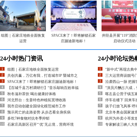
组图｜石家庄地铁全面恢复
SPACE来了！即将解锁石家
井陉县开展"119"消
运营
庄蹦迪新地标！
启动仪式活动
24小时热门资讯
24小时论坛热
组图｜石家庄地铁全面恢复运营
“新中式”再现古典
共创共赢，万亿有我，打造城市IP 暨城市之
三大运营商设靓号
SPACE来了！即将解锁石家庄蹦迪新地标！
沿袭西山一脉 把握
【百城千县万村调研行】“音乐敲响百姓幸福
“演员片酬占六成，
秋冬滋补茶饮 喝出健康好体格
喀左县公营子镇五
河北邢台：生姜特色种植拓宽增收路
停车在楼下 回来车
我市启动创建全国绿化模范城市工作
孩子们放飞风筝 呼
预示死亡的走路姿势 从步态看全身疾病
北京冬奥会国家速滑
多吃7种食物对抗冬季抑郁
杭州为外卖小哥发放
石家庄高新区召开“‘优’无止境，营商环境
专家解读三峡八大