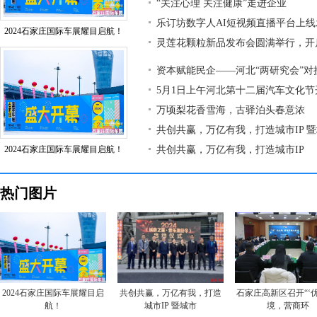
“关注心理 关注健康”走进企业
乐订坊数字人AI短视频直播平台上
2024石家庄国际车展耀目启航！
灵莲花颗粒新品发布会圆满举行，开
资本赋能民企——河北“两研究会”对
5月1日上午河北第十二届汽车文化节
万顷梨花香雪海，古驿泊头春意浓
共创共赢，万亿有我，打造城市IP 
2024石家庄国际车展耀目启航！
共创共赢，万亿有我，打造城市IP
热门图片
2024石家庄国际车展耀目启
共创共赢，万亿有我，打造
石家庄高新区召开“‘
航！
城市IP 暨城市
境，营商环