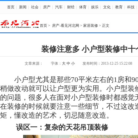
首页
|
新闻
|
社会
|
房产
|
汽车
|
财经
|
体育
|
娱乐
|
文化
|
教育
|
科技
|
首页
>
房产-看见河北网
>
家居装修
> 正文
装修注意多 小户型装修中十
文章来源：
字体：
大
中
小
发布时间：2013-12-25 15:22:08
小户型尤其是那些70平米左右的1房和90
稍做改动就可以让户型更为实用。小户型装
的问题，很多人在面对小户型装修时都感觉
在装修的时候就要注意一些细节，不过这改
矩，懂改造的艺术，切忌随意改造。
误区一：复杂的天花吊顶装修