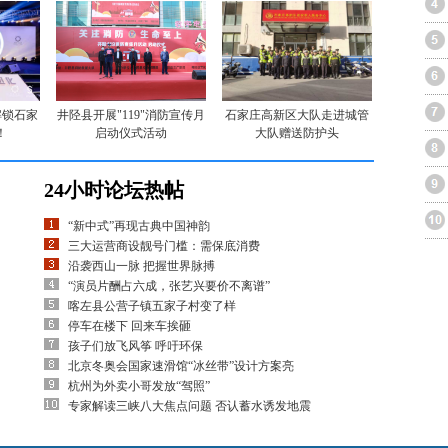
解锁石家
井陉县开展"119"消防宣传月
石家庄高新区大队走进城管
！
启动仪式活动
大队赠送防护头
24小时论坛热帖
“新中式”再现古典中国神韵
三大运营商设靓号门槛：需保底消费
沿袭西山一脉 把握世界脉搏
“演员片酬占六成，张艺兴要价不离谱”
喀左县公营子镇五家子村变了样
停车在楼下 回来车挨砸
孩子们放飞风筝 呼吁环保
北京冬奥会国家速滑馆“冰丝带”设计方案亮
杭州为外卖小哥发放“驾照”
专家解读三峡八大焦点问题 否认蓄水诱发地震