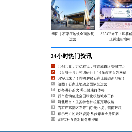
组图｜石家庄地铁全面恢复
SPACE来了！即将
运营
庄蹦迪新地标
24小时热门资讯
共创共赢，万亿有我，打造城市IP 暨城市之
【百城千县万村调研行】“音乐敲响百姓幸福
SPACE来了！即将解锁石家庄蹦迪新地标！
组图｜石家庄地铁全面恢复运营
秋冬滋补茶饮 喝出健康好体格
我市启动创建全国绿化模范城市工作
河北邢台：生姜特色种植拓宽增收路
石家庄高新区召开“‘优’无止境，营商环境
预示死亡的走路姿势 从步态看全身疾病
多吃7种食物对抗冬季抑郁