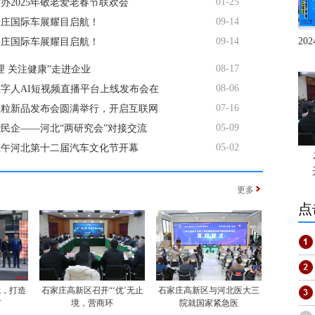
01-25
办2025年敬老爱老春节联欢会
09-14
石家庄国际车展耀目启航！
09-14
20
石家庄国际车展耀目启航！
08-17
理 关注健康”走进企业
08-06
字人AI短视频直播平台上线发布会在
07-16
颗粒新品发布会圆满举行，开启互联网
05-09
民企——河北“两研究会”对接交流
05-02
上午河北第十二届汽车文化节开幕
更多
点
我，打造
石家庄高新区召开“‘优’无止
石家庄高新区与河北医大三
市
境，营商环
院就国家紧急医