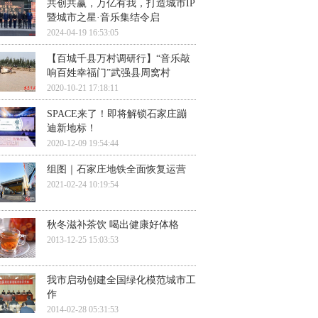
共创共赢，万亿有我，打造城市IP
暨城市之星·音乐集结令启
2024-04-19 16:53:05
【百城千县万村调研行】“音乐敲
响百姓幸福门”武强县周窝村
2020-10-21 17:18:11
SPACE来了！即将解锁石家庄蹦
迪新地标！
2020-12-09 19:54:44
组图｜石家庄地铁全面恢复运营
2021-02-24 10:19:54
秋冬滋补茶饮 喝出健康好体格
2013-12-25 15:03:53
我市启动创建全国绿化模范城市工
作
2014-02-28 05:31:53