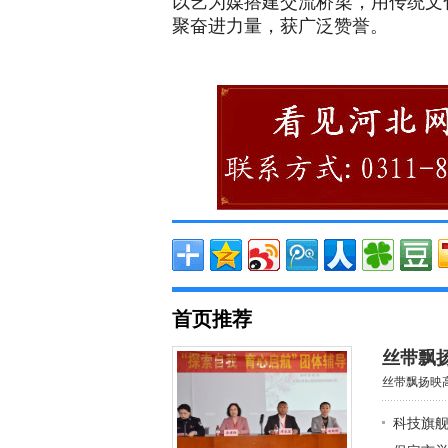
以艺为媒搭建交流桥梁，用传统文
聚奋进力量，获广泛赞誉。
首页推荐
丝带飘
丝带飘扬映高
科技旗舰