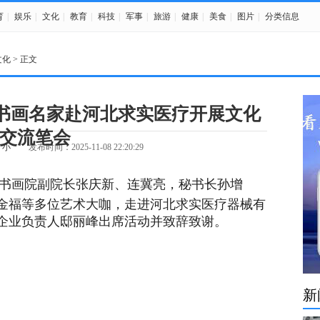
育
|
娱乐
|
文化
|
教育
|
科技
|
军事
|
旅游
|
健康
|
美食
|
图片
|
分类信息
文化
> 正文
—书画名家赴河北求实医疗开展文化
交流笔会
小
发布时间：2025-11-08 22:20:29
书画院副院长张庆新、连冀亮，秘书长孙增
金福等多位艺术大咖，走进河北求实医疗器械有
企业负责人邸丽峰出席活动并致辞致谢。
新