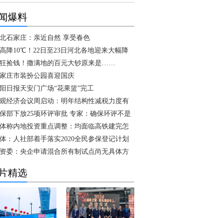
闻爆料
北石家庄：亲近自然 享受春色
高降10℃！22日至23日河北各地迎来大幅降
狂捡钱！撒满地的百元大钞原来是……
家庄市装扮公园喜迎国庆
阳日报天安门广场“花果篮”完工
观经济会议周启动：明年结构性减税力度有
保部下放25项环评审批 专家：确保环评不是
体称内地投资重点调整：均面临高铁建完怎
体：人社部着手落实2020全民参保登记计划
资委：央企申请混合所有制试点尚无具体方
片精选