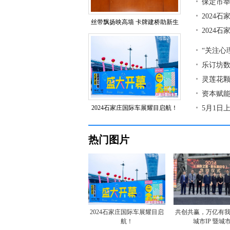
保定市举
2024
丝带飘扬映高墙 卡牌建桥助新生
2024
“关注心
乐订坊数
灵莲花
资本赋能
2024石家庄国际车展耀目启航！
5月1日
热门图片
2024石家庄国际车展耀目启
共创共赢，万亿有
航！
城市IP 暨城