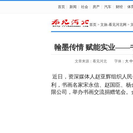
首页
|
新闻
|
社会
|
房产
|
汽车
|
财经
|
体
首页
>
文旅-看见河北网
>
翰墨传情 赋能实业—
文章来源：看见河北
字体：
大
中
近日，资深媒体人赵亚辉组织人民
利，书画名家宋永信、赵国臣、杨
限公司，举办书画交流捐赠笔会。