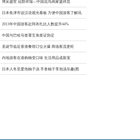
博采盛世 冠群祥瑞---中国花鸟画家盛祥昆
日本鱼津市设汉语观光看板 方便中国游客了解讯
2013年中国游客赴阿布扎比人数提升44%
中国与巴哈马签署互免签证协定
圣诞节临近香港餐馆订位火爆 商场客流更旺
内地游客在港购物变口味 生活用品成新宠
日本人冬至爱泡柚子汤 手拿柚子享泡汤乐趣(图