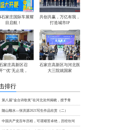
24石家庄国际车展耀
共创共赢，万亿有我，
目启航！
打造城市IP
石家庄高新区召
石家庄高新区与河北医
开“‘优’无止境，
大三院就国家
击排行
第八届“金台诗歌奖”在河北沧州揭晓，授予青
随山顺水---张洪源2021写生作品欣赏（二）
中国共产党百年历程，可谓艰苦卓绝，历经坎坷