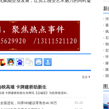
化赋能企业发展，让员工感受艺术魅力的同时凝
新
河
最
疯
石
朝
宏
环
媒
媒
国
更多
图
扬映高墙 卡牌建桥助新生
墙 卡牌建桥助新生本网讯【总编室】为统筹推进&l...
03-20
全面进化，问界M9建议零售价46.98万