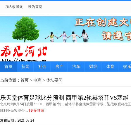
加入收藏夹
设为首页
首页
新闻
社会
房产
汽车
财经
体育
娱
当前位置：
首页
>
电商
>
体坛要闻
乐天堂体育足球比分预测 西甲第2轮赫塔菲VS塞维
北京时间8月24日凌晨2：00，西甲第2轮，赫塔菲将坐镇佩雷斯球场，迎战欧联杯
维利亚做客能否 ...
[更多详细]
发布日期：2021-08-24