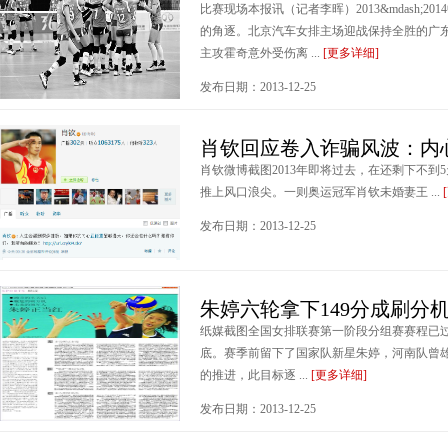
比赛现场本报讯（记者李晖）2013&mdash;
的角逐。北京汽车女排主场迎战保持全胜的广
主攻霍奇意外受伤离 ...
[更多详细]
发布日期：2013-12-25
肖钦回应卷入诈骗风波：内心
肖钦微博截图2013年即将过去，在还剩下不到
推上风口浪尖。一则奥运冠军肖钦未婚妻王 ...
发布日期：2013-12-25
朱婷六轮拿下149分成刷分
纸媒截图全国女排联赛第一阶段分组赛赛程已过
底。赛季前留下了国家队新星朱婷，河南队曾
的推进，此目标逐 ...
[更多详细]
发布日期：2013-12-25