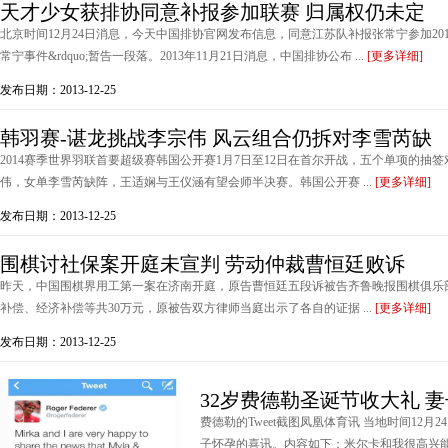
天才少女获排协同意补报参加联赛 归属权仍未定
北京时间12月24日消息，今天中国排协官网发布信息，同意江苏队补报张常宁参加2013-2
常宁事件&rdquo;暂告一段落。2013年11月21日消息，中国排协公布 ...
[更多详细]
发布日期：2013-12-25
韩羽赛-谌龙挑战李宗伟 风云组合仍拆对李雪芮缺
2014赛季世界羽联首要超级赛韩国公开赛1月7日至12日在首尔开战，五个单项的抽
伟，女单李雪芮缺阵，王适娴与王仪涵有望会师半决赛。韩国公开赛 ...
[更多详细]
发布日期：2013-12-25
围棋讨社保案开庭未宣判 劳动仲裁曹恒廷败诉
昨天，中国围棋界用工第一案在济南开庭，原告曹恒廷五段诉被告齐鲁晚报围棋俱乐
补偿、经济补偿等共30万元，原被告双方律师当庭出示了各自的证据 ...
[更多详细]
发布日期：2013-12-25
32岁费德勒圣诞节收大礼 
费德勒的Tweet截图凤凰体育讯 当地时间12月2
子怀孕的喜讯。内容如下：米尔卡和我很高兴能