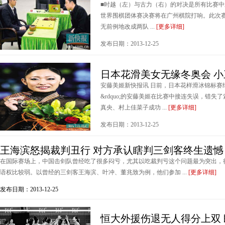
■时越（左）与古力（右）的对决是所有比赛中
世界围棋团体赛决赛将在广州棋院打响。此次
无前例地改成两队 ...
[更多详细]
发布日期：2013-12-25
日本花滑美女无缘冬奥会 小
安藤美姬新快报讯 日前，日本花样滑冰锦标赛结束
&rdquo;的安藤美姬在比赛中接连失误，错
真央、村上佳菜子成功 ...
[更多详细]
发布日期：2013-12-25
王海滨怒揭裁判丑行 对方承认瞎判三剑客终生遗憾
在国际赛场上，中国击剑队曾经吃了很多闷亏，尤其以吃裁判亏这个问题最为突出，
语权比较弱。以曾经的三剑客王海滨、叶冲、董兆致为例，他们参加 ...
[更多详细]
发布日期：2013-12-25
恒大外援伤退无人得分上双 