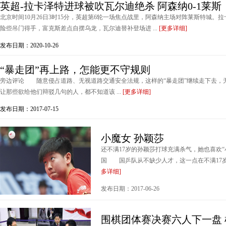
英超-拉卡泽特进球被吹瓦尔迪绝杀 阿森纳0-1莱斯
北京时间10月26日3时15分，英超第6轮一场焦点战里，阿森纳主场对阵莱斯特城。
险些吊门得手，富克斯差点自摆乌龙，瓦尔迪替补登场进 ...
[更多详细]
发布日期：2020-10-26
“暴走团”再上路，怎能更不守规则
旁边评论 随意侵占道路、无视道路交通安全法规，这样的“暴走团”继续走下去，
让那些欲给他们辩驳几句的人，都不知道该 ...
[更多详细]
发布日期：2017-07-15
小魔女 孙颖莎
还不满17岁的孙颖莎打球充满杀气，她也喜欢“
国 国乒队从不缺少人才，这一点在不满17岁的
多详细]
发布日期：2017-06-26
围棋团体赛决赛六人下一盘