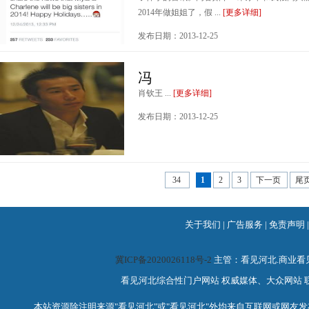
2014年做姐姐了，假 ...
[更多详细]
发布日期：2013-12-25
冯
肖钦王 ...
[更多详细]
发布日期：2013-12-25
34
1
2
3
下一页
尾
关于我们
|
广告服务
|
免责声明
冀ICP备2020026118号-2
主管：看见河北.商业
看见河北综合性门户网站 权威媒体、大众网站 联系电话：0
本站资源除注明来源"看见河北"或"看见河北"外均来自互联网或网友发