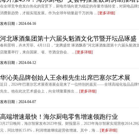
在全球竞争愈发白热化的背景下，厨电市场向更为稳定的存量市场转变，对厨电品牌
消费新趋势，才能实现发展。作为全球年销量超千万的海 ...
[更多详细]
发布日期：2024-04-16
河北琢酒集团第十六届头魁酒文化节暨开坛品琢盛
春和景明，卉木芳菲。4月11日，“龙腾盛世 琢酒飘香”河北琢酒集团第十六届头魁
店隆重举行，来自国家、省、市酒业协会、 ...
[更多详细]
发布日期：2024-04-12
华沁美品牌创始人王余根先生出席巴塞尔艺术展
近日，2024年巴塞尔艺术展香港展会迎来了一位特别的嘉宾——全球高端化妆品品牌华沁美(Go
先生。他在此次艺术盛会上，向全球隆重推出 ...
[更多详细]
发布日期：2024-04-07
高端增速最快！海尔厨电零售增速领跑行业
3月27日晚间，海尔智家发布2023年报。财报显示，2023年海尔智家实现营收2614.28亿元
元，同比增长15.8%，利润增速继续超营收增速。其中，海 ...
[更多详细]