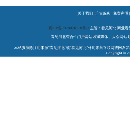
关于我们
|
广告服务
|
免责声明
冀ICP备2020026118号-2
主管：看见河北.商业
看见河北综合性门户网站 权威媒体、大众网站 联系电话：0
本站资源除注明来源"看见河北"或"看见河北"外均来自互联网或网友发
Copyright 