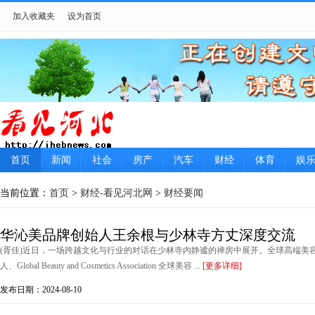
加入收藏夹
设为首页
首页
新闻
社会
房产
汽车
财经
体育
娱
当前位置：
首页
>
财经-看见河北网
>
财经要闻
华沁美品牌创始人王余根与少林寺方丈深度交流
(胥佳)近日，一场跨越文化与行业的对话在少林寺内静谧的禅房中展开。全球高端美容品牌华沁美 
人、Global Beauty and Cosmetics Association 全球美容 ...
[更多详细]
发布日期：2024-08-10